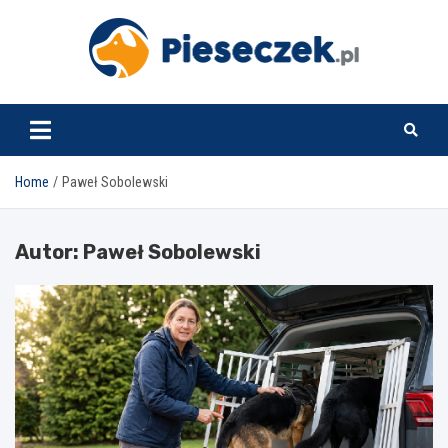
Skip
to
content
pieseczek.pl
Home
Paweł Sobolewski
Autor:
Paweł Sobolewski