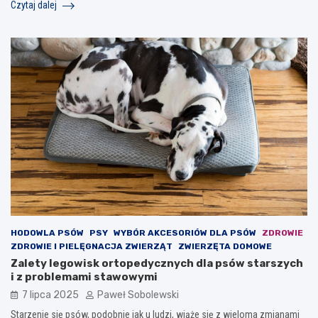
Czytaj dalej
HODOWLA PSÓW
PSY
WYBÓR AKCESORIÓW DLA PSÓW
ZDROWIE
ZDROWIE I PIELĘGNACJA ZWIERZĄT
ZWIERZĘTA DOMOWE
Zalety legowisk ortopedycznych dla psów starszych
i z problemami stawowymi
7 lipca 2025
Paweł Sobolewski
Starzenie się psów, podobnie jak u ludzi, wiąże się z wieloma zmianami