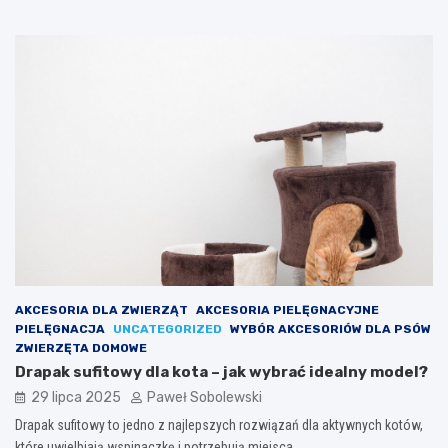
AKCESORIA DLA ZWIERZĄT
AKCESORIA PIELĘGNACYJNE
PIELĘGNACJA
UNCATEGORIZED
WYBÓR AKCESORIÓW DLA PSÓW
ZWIERZĘTA DOMOWE
Drapak sufitowy dla kota – jak wybrać idealny model?
29 lipca 2025
Paweł Sobolewski
Drapak sufitowy to jedno z najlepszych rozwiązań dla aktywnych kotów,
które uwielbiają wspinaczkę i potrzebują miejsca…