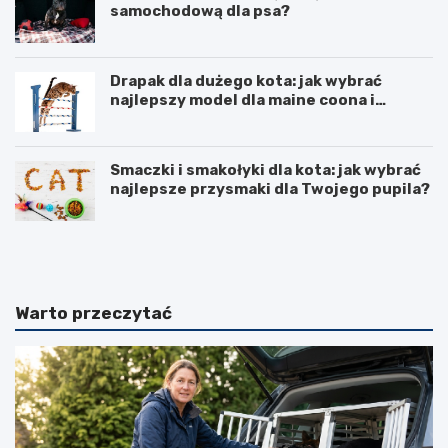
samochodową dla psa?
Drapak dla dużego kota: jak wybrać
najlepszy model dla maine coona i
ragdolla
Smaczki i smakołyki dla kota: jak wybrać
najlepsze przysmaki dla Twojego pupila?
D
J
r
a
a
k
p
i
a
p
Warto przeczytać
k
r
i
e
z
p
k
a
a
r
r
a
t
t
o
n