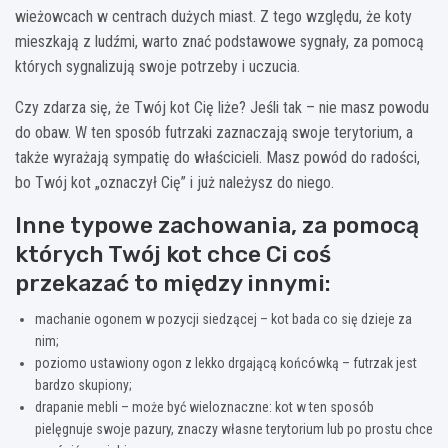
wieżowcach w centrach dużych miast. Z tego względu, że koty
mieszkają z ludźmi, warto znać podstawowe sygnały, za pomocą
których sygnalizują swoje potrzeby i uczucia.
Czy zdarza się, że Twój kot Cię liże? Jeśli tak – nie masz powodu
do obaw. W ten sposób futrzaki zaznaczają swoje terytorium, a
także wyrażają sympatię do właścicieli. Masz powód do radości,
bo Twój kot „oznaczył Cię” i już należysz do niego.
Inne typowe zachowania, za pomocą
których Twój kot chce Ci coś
przekazać to między innymi:
machanie ogonem w pozycji siedzącej – kot bada co się dzieje za
nim;
poziomo ustawiony ogon z lekko drgającą końcówką – futrzak jest
bardzo skupiony;
drapanie mebli – może być wieloznaczne: kot w ten sposób
pielęgnuje swoje pazury, znaczy własne terytorium lub po prostu chce