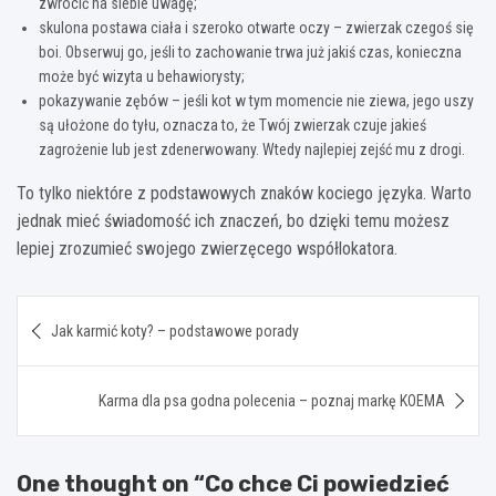
zwrócić na siebie uwagę;
skulona postawa ciała i szeroko otwarte oczy – zwierzak czegoś się
boi. Obserwuj go, jeśli to zachowanie trwa już jakiś czas, konieczna
może być wizyta u behawiorysty;
pokazywanie zębów – jeśli kot w tym momencie nie ziewa, jego uszy
są ułożone do tyłu, oznacza to, że Twój zwierzak czuje jakieś
zagrożenie lub jest zdenerwowany. Wtedy najlepiej zejść mu z drogi.
To tylko niektóre z podstawowych znaków kociego języka. Warto
jednak mieć świadomość ich znaczeń, bo dzięki temu możesz
lepiej zrozumieć swojego zwierzęcego współlokatora.
Nawigacja
Jak karmić koty? – podstawowe porady
wpisu
Karma dla psa godna polecenia – poznaj markę KOEMA
One thought on “
Co chce Ci powiedzieć