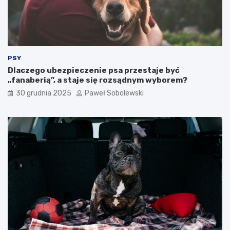
o
?
k
o
t
a
?
PSY
Dlaczego ubezpieczenie psa przestaje być
„fanaberią”, a staje się rozsądnym wyborem?
30 grudnia 2025
Paweł Sobolewski