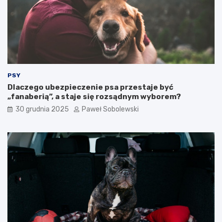
e
a
g
ć
o
?
k
o
t
a
?
PSY
Dlaczego ubezpieczenie psa przestaje być
„fanaberią”, a staje się rozsądnym wyborem?
30 grudnia 2025
Paweł Sobolewski