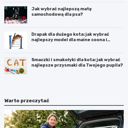
Jak wybrać najlepszą matę
samochodową dla psa?
Drapak dla dużego kota: jak wybrać
najlepszy model dla maine coona i
ragdolla
Smaczki i smakołyki dla kota: jak wybrać
najlepsze przysmaki dla Twojego pupila?
D
J
r
a
a
k
p
i
a
p
Warto przeczytać
k
r
i
e
z
p
k
a
a
r
r
a