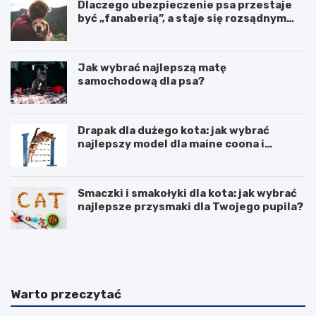
Dlaczego ubezpieczenie psa przestaje
być „fanaberią”, a staje się rozsądnym
wyborem?
Jak wybrać najlepszą matę
samochodową dla psa?
Drapak dla dużego kota: jak wybrać
najlepszy model dla maine coona i
ragdolla
Smaczki i smakołyki dla kota: jak wybrać
najlepsze przysmaki dla Twojego pupila?
D
J
r
a
a
k
p
i
a
p
Warto przeczytać
k
r
i
e