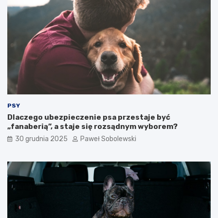
w
y
o
b
j
r
e
a
g
ć
o
?
k
o
t
a
?
PSY
Dlaczego ubezpieczenie psa przestaje być
„fanaberią”, a staje się rozsądnym wyborem?
30 grudnia 2025
Paweł Sobolewski