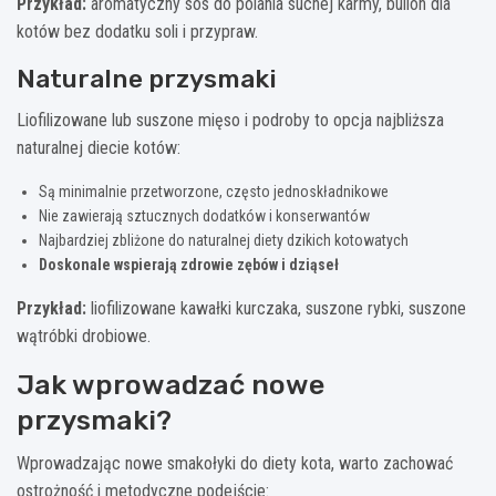
Przykład:
aromatyczny sos do polania suchej karmy, bulion dla
kotów bez dodatku soli i przypraw.
Naturalne przysmaki
Liofilizowane lub suszone mięso i podroby to opcja najbliższa
naturalnej diecie kotów:
Są minimalnie przetworzone, często jednoskładnikowe
Nie zawierają sztucznych dodatków i konserwantów
Najbardziej zbliżone do naturalnej diety dzikich kotowatych
Doskonale wspierają zdrowie zębów i dziąseł
Przykład:
liofilizowane kawałki kurczaka, suszone rybki, suszone
wątróbki drobiowe.
Jak wprowadzać nowe
przysmaki?
Wprowadzając nowe smakołyki do diety kota, warto zachować
ostrożność i metodyczne podejście: