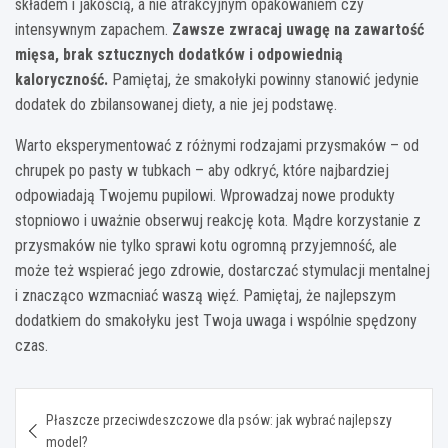
składem i jakością, a nie atrakcyjnym opakowaniem czy
intensywnym zapachem.
Zawsze zwracaj uwagę na zawartość
mięsa, brak sztucznych dodatków i odpowiednią
kaloryczność.
Pamiętaj, że smakołyki powinny stanowić jedynie
dodatek do zbilansowanej diety, a nie jej podstawę.
Warto eksperymentować z różnymi rodzajami przysmaków – od
chrupek po pasty w tubkach – aby odkryć, które najbardziej
odpowiadają Twojemu pupilowi. Wprowadzaj nowe produkty
stopniowo i uważnie obserwuj reakcję kota. Mądre korzystanie z
przysmaków nie tylko sprawi kotu ogromną przyjemność, ale
może też wspierać jego zdrowie, dostarczać stymulacji mentalnej
i znacząco wzmacniać waszą więź. Pamiętaj, że najlepszym
dodatkiem do smakołyku jest Twoja uwaga i wspólnie spędzony
czas.
Nawigacja
Płaszcze przeciwdeszczowe dla psów: jak wybrać najlepszy
wpisu
model?