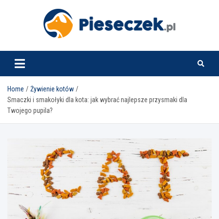
Skip
to
content
pieseczek.pl
Home
Żywienie kotów
Smaczki i smakołyki dla kota: jak wybrać najlepsze przysmaki dla
Twojego pupila?