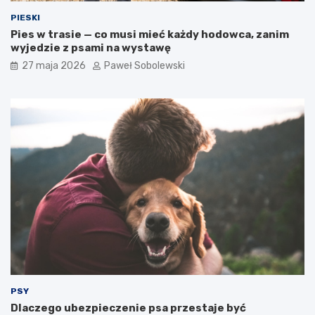
e
c
w
z
PIESKI
y
e
Pies w trasie — co musi mieć każdy hodowca, zanim
b
n
wyjedzie z psami na wystawę
r
i
27 maja 2026
Paweł Sobolewski
a
e
ć
k
d
o
l
t
a
a
s
w
w
y
o
b
j
r
e
a
g
ć
o
?
k
o
t
a
?
PSY
Dlaczego ubezpieczenie psa przestaje być