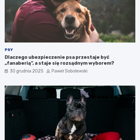
e
a
g
ć
o
?
k
o
t
a
?
PSY
Dlaczego ubezpieczenie psa przestaje być
„fanaberią”, a staje się rozsądnym wyborem?
30 grudnia 2025
Paweł Sobolewski