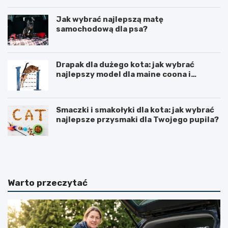
Jak wybrać najlepszą matę
samochodową dla psa?
Drapak dla dużego kota: jak wybrać
najlepszy model dla maine coona i
ragdolla
Smaczki i smakołyki dla kota: jak wybrać
najlepsze przysmaki dla Twojego pupila?
D
J
r
a
a
k
p
i
a
p
Warto przeczytać
k
r
i
e
z
p
k
a
a
r