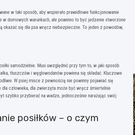
ane w taki sposób, aby wspierało prawidłowe funkcjonowanie
e w domowych warunkach, ale powinno to być jedzenie stworzone
gą okazać się dla psa wręcz niebezpieczne. To jeden z powodów,
łki samodzielnie. Musi uwzględnić przy tym to, w jaki sposób
 białka, tłuszczów i węglowodanów powinna się składać. Kluczowe
zkodliwe. W psiej misce z pewnością nie powinny pojawiać się
e dla człowieka, dla zwierzęta może być wręcz śmiertelnie
yt szybko przybierać na wadze, jednocześnie narażając swój
nie posiłków – o czym