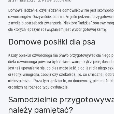
29 maja 2023
Paweł Sobolewski
Domowe jedzenie, czyli jedzenie domowników nie jest skomponow
czworonogów. Oczywiście, pies może jeść jedzenie przygotowan
z myślą o potrzebach zwierzęcia. Niektóre “ludzkie” potrawy mo
dla których lepszym rozwiązaniem jest wybór gotowej karmy.
Domowe posiłki dla psa
Każdy opiekun czworonoga ma prawo przygotowywać dla niego posi
dieta czworonoga powinna być zbilansowana, czyli z jakiej ilości
jest też upewnienie się, co pies może jeść, a co jest dla niego s
orzechy, winogrona, cebula czy czekolada. To, co smaczne i dobr
niebezpieczne. Poza tym, jedząc to, co domownicy, pies może zb
organizm na różnego typu dysfunkcje.
Samodzielnie przygotowywa
należy pamiętać?