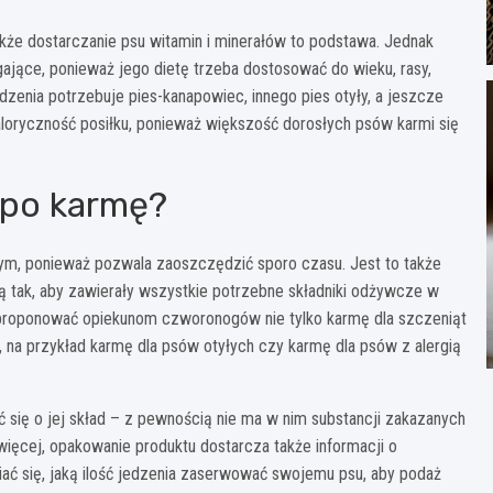
akże dostarczanie psu witamin i minerałów to podstawa. Jednak
ające, ponieważ jego dietę trzeba dostosować do wieku, rasy,
zenia potrzebuje pies-kanapowiec, innego pies otyły, a jeszcze
kaloryczność posiłku, ponieważ większość dorosłych psów karmi się
ć po karmę?
m, ponieważ pozwala zaoszczędzić sporo czasu. Jest to także
 tak, aby zawierały wszystkie potrzebne składniki odżywcze w
oponować opiekunom czworonogów nie tylko karmę dla szczeniąt
, na przykład karmę dla psów otyłych czy karmę dla psów z alergią
ć się o jej skład – z pewnością nie ma w nim substancji zakazanych
więcej, opakowanie produktu dostarcza także informacji o
ać się, jaką ilość jedzenia zaserwować swojemu psu, aby podaż