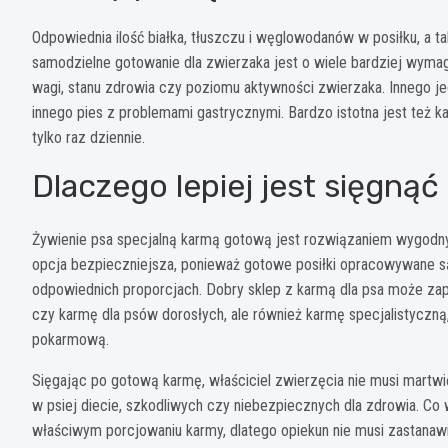
Odpowiednia ilość białka, tłuszczu i węglowodanów w posiłku, a t
samodzielne gotowanie dla zwierzaka jest o wiele bardziej wymag
wagi, stanu zdrowia czy poziomu aktywności zwierzaka. Innego jed
innego pies z problemami gastrycznymi. Bardzo istotna jest też 
tylko raz dziennie.
Dlaczego lepiej jest sięgną
Żywienie psa specjalną karmą gotową jest rozwiązaniem wygodny
opcja bezpieczniejsza, ponieważ gotowe posiłki opracowywane są
odpowiednich proporcjach. Dobry sklep z karmą dla psa
może zapr
czy karmę dla psów dorosłych, ale również karmę specjalistyczną
pokarmową.
Sięgając po gotową karmę, właściciel zwierzęcia nie musi martwi
w psiej diecie, szkodliwych czy niebezpiecznych dla zdrowia. Co 
właściwym porcjowaniu karmy, dlatego opiekun nie musi zastanawi