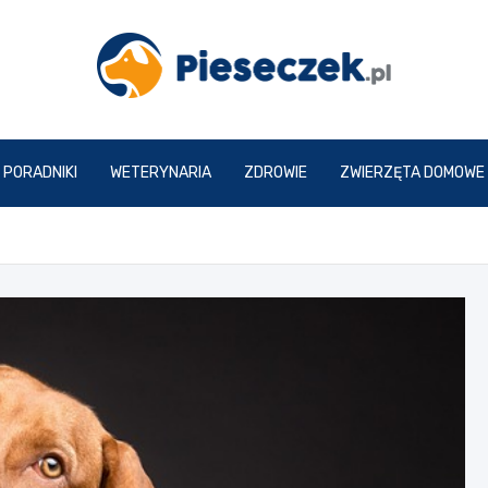
pieseczek.pl
PORADNIKI
WETERYNARIA
ZDROWIE
ZWIERZĘTA DOMOWE