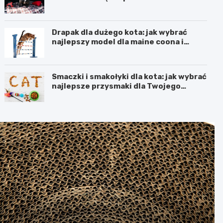
Drapak dla dużego kota: jak wybrać
najlepszy model dla maine coona i
ragdolla
Smaczki i smakołyki dla kota: jak wybrać
najlepsze przysmaki dla Twojego
pupila?