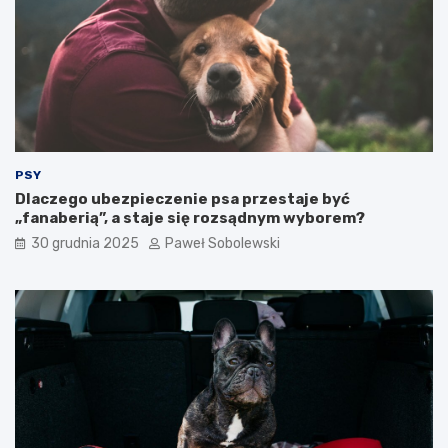
j
r
e
a
g
ć
o
?
k
o
t
a
?
PSY
Dlaczego ubezpieczenie psa przestaje być
„fanaberią”, a staje się rozsądnym wyborem?
30 grudnia 2025
Paweł Sobolewski