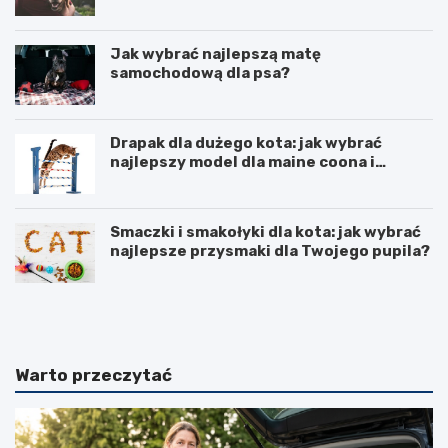
wyborem?
Jak wybrać najlepszą matę
samochodową dla psa?
Drapak dla dużego kota: jak wybrać
najlepszy model dla maine coona i
ragdolla
Smaczki i smakołyki dla kota: jak wybrać
najlepsze przysmaki dla Twojego pupila?
D
J
r
a
a
k
p
i
a
p
Warto przeczytać
k
r
i
e
z
p
k
a